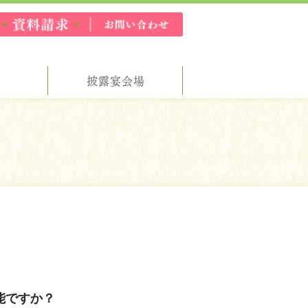
理
披露宴会場
能ですか？