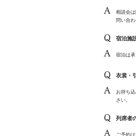
A
相談会は
問い合わ
Q
宿泊施
A
宿泊は承
Q
衣裳・
A
お持ち込
さい。
Q
列席者
A
ご予約は