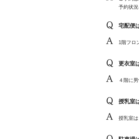
予約状況
Q
宅配便
A
1階フロ
Q
更衣室
A
４階に男
Q
授乳室
A
授乳室は
Q