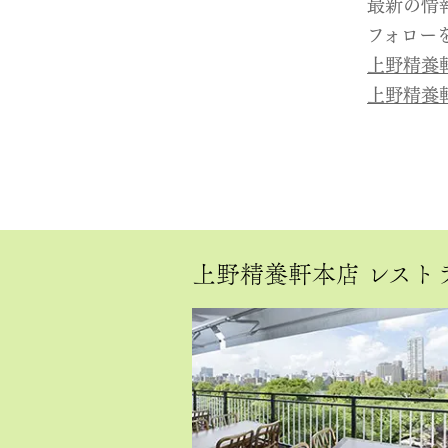
最新の情
フォロー
上野精養
上野精養
上野精養軒本店 レスト