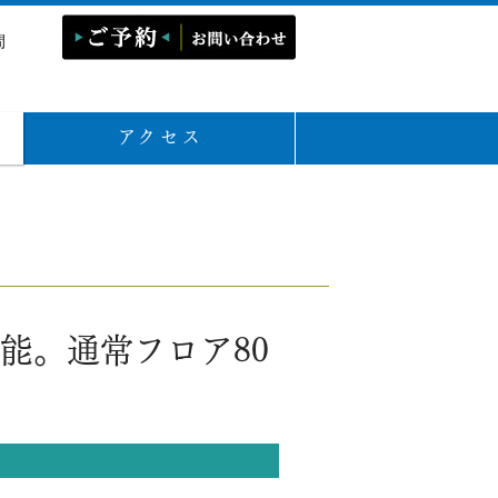
問
アクセス
能。通常フロア80