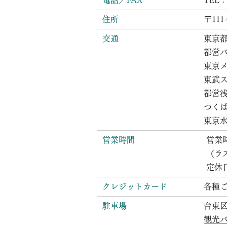
電話／FAX
TEL :
住所
〒111
交通
東京
都営
東京メ
東武ス
都営浅
つくば
東京
営業時間
営業時
（ラス
定休
クレジットカード
各種
駐車場
台東
観光