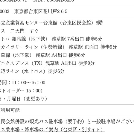
 03-3842-0771 FAX : 03-3842-0859
-0033 東京都台東区花川戸2-6-5
都立産業貿易センター台東館（台東区民会館）8階
バス 二天門 すぐ
トロ 銀座線（地下鉄） 浅草駅 7番出口 徒歩5分
カイツリーライン（伊勢崎線） 浅草駅 正面口 徒歩5分
草線（地下鉄） 浅草駅 A4出口 徒歩8分
エクスプレス（TX）浅草駅 A1出口 徒歩9分
水辺ライン（水上バス）徒歩6分
間：11：00～16：00
トオーダー 15：00）
日 : 月曜日（変更あり）
ご利用可能
区民会館併設の観光バス駐車場（要予約）と一般駐車場がござい
バス乗車場・降車場のご案内（台東区・別サイト）