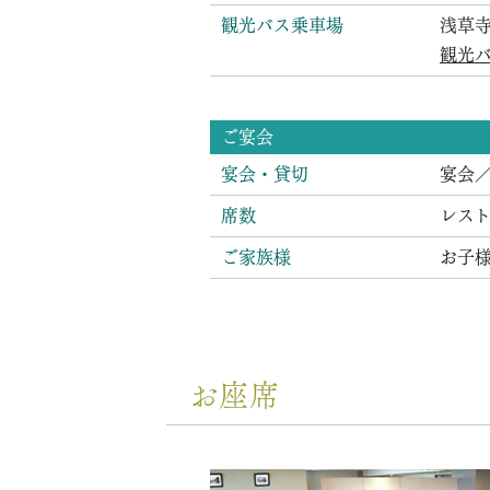
観光バス乗車場
浅草
観光
ご宴会
宴会・貸切
宴会／
席数
レストラ
ご家族様
お子
お座席