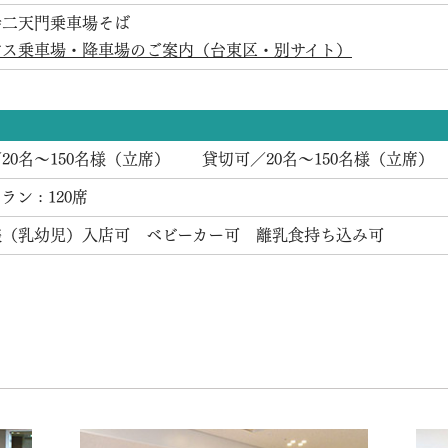
寺二天門乗車場そば
バス乗車場・降車場のご案内（台東区・別サイト）
20名～150名様（立席） 貸切可／20名～150名様（立席）
ン : 120席
様（乳幼児）入店可 ベビーカー可 離乳食持ち込み可