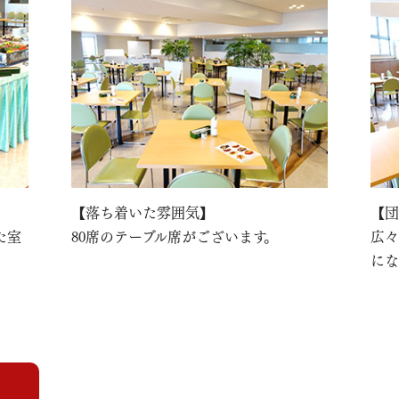
【落ち着いた雰囲気】
【団
た室
80席のテーブル席がございます。
広々
にな